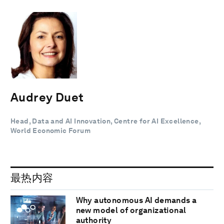
Audrey Duet
Head, Data and AI Innovation, Centre for AI Excellence,
World Economic Forum
最热内容
Why autonomous AI demands a
new model of organizational
authority