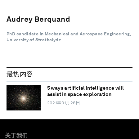
Audrey Berquand
PhD candidate in Mechanical and Aerospace Engineering,
University of Strathclyde
最热内容
5 ways artificial intelligence will
assist in space exploration
2021年01月28日
关于我们