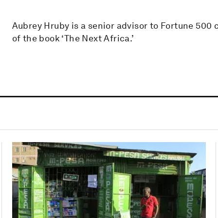
Aubrey Hruby is a senior advisor to Fortune 500
of the book ‘The Next Africa.’