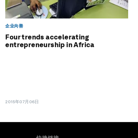
企业向善
Four trends accelerating
entrepreneurship in Africa
2015年07月06日