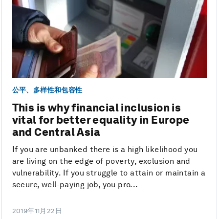
公平、多样性和包容性
This is why financial inclusion is
vital for better equality in Europe
and Central Asia
If you are unbanked there is a high likelihood you
are living on the edge of poverty, exclusion and
vulnerability. If you struggle to attain or maintain a
secure, well-paying job, you pro...
2019年11月22日