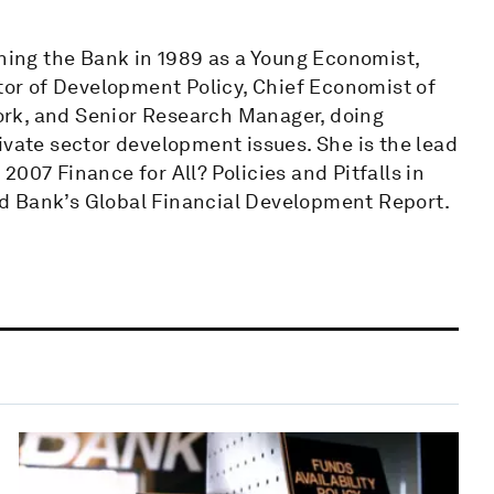
ining the Bank in 1989 as a Young Economist,
ctor of Development Policy, Chief Economist of
rk, and Senior Research Manager, doing
ivate sector development issues. She is the lead
007 Finance for All? Policies and Pitfalls in
d Bank’s Global Financial Development Report.