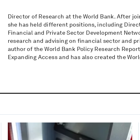
Director of Research at the World Bank. After jo
she has held different positions, including Dire
Financial and Private Sector Development Netwo
research and advising on financial sector and pr
author of the World Bank Policy Research Report 2
Expanding Access and has also created the Worl