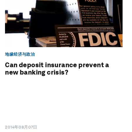
地缘经济与政治
Can deposit insurance prevent a
new banking crisis?
2014年08月07日