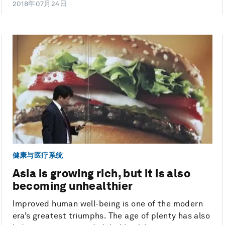
2018年07月24日
健康与医疗系统
Asia is growing rich, but it is also
becoming unhealthier
Improved human well-being is one of the modern
era’s greatest triumphs. The age of plenty has also