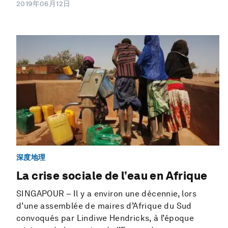
2019年06月12日
深度地理
La crise sociale de l’eau en Afrique
SINGAPOUR – Il y a environ une décennie, lors
d’une assemblée de maires d’Afrique du Sud
convoqués par Lindiwe Hendricks, à l’époque