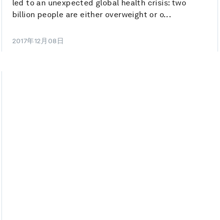
led to an unexpected global health crisis: two
billion people are either overweight or o...
2017年12月08日