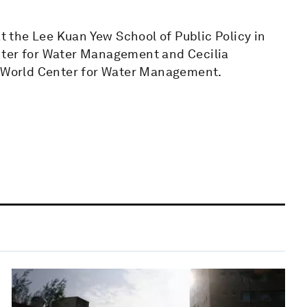
at the Lee Kuan Yew School of Public Policy in
nter for Water Management and Cecilia
d World Center for Water Management.