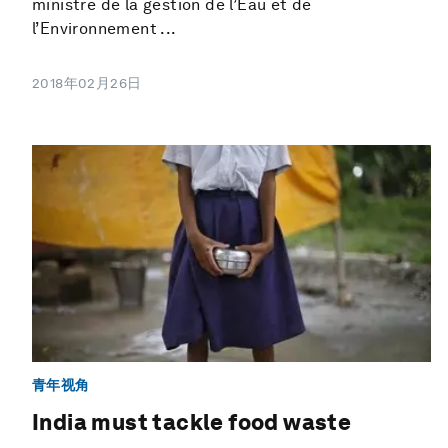
ministre de la gestion de l’Eau et de
l’Environnement ...
2018年02月26日
青年视角
India must tackle food waste