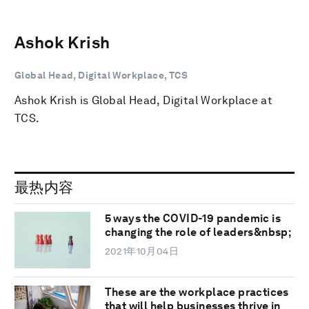
Ashok Krish
Global Head, Digital Workplace, TCS
Ashok Krish is Global Head, Digital Workplace at
TCS.
最热内容
5 ways the COVID-19 pandemic is
changing the role of leaders&nbsp;
2021年10月04日
These are the workplace practices
that will help businesses thrive in