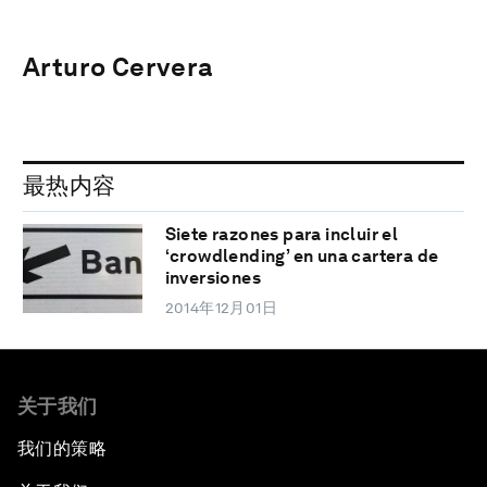
Arturo Cervera
最热内容
Siete razones para incluir el
‘crowdlending’ en una cartera de
inversiones
2014年12月01日
关于我们
我们的策略