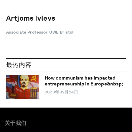
Artjoms Ivlevs
Associate Professor, UWE Bristol
最热内容
How communism has impacted
entrepreneurship in Europe&nbsp;
2020年02月24日
关于我们