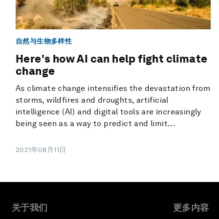
自然与生物多样性
Here's how AI can help fight climate
change
As climate change intensifies the devastation from
storms, wildfires and droughts, artificial
intelligence (AI) and digital tools are increasingly
being seen as a way to predict and limit...
2021年08月11日
关于我们
更多内容