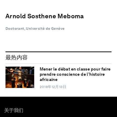
Arnold Sosthene Meboma
Doctorant, Université de Genève
最热内容
Mener le débat en classe pour faire
prendre conscience de l’histoire
africaine
2018年12月13日
关于我们