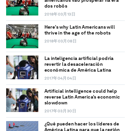
americanos vão prosperar na era
dos robôs
2018年03月13日
Here’s why Latin Americans will
thrive in the age of the robots
2018年03月08日
La inteligencia artificial podría
revertir la desaceleración
económica de América Latina
2017年04月04日
Artificial intelligence could help
reverse Latin America’s economic
slowdown
2017年03月30日
¿Qué pueden hacer los líderes de
América Latina para que la región