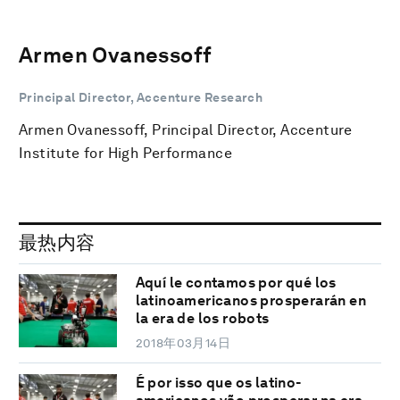
Armen Ovanessoff
Principal Director, Accenture Research
Armen Ovanessoff, Principal Director, Accenture
Institute for High Performance
最热内容
Aquí le contamos por qué los
latinoamericanos prosperarán en
la era de los robots
2018年03月14日
É por isso que os latino-