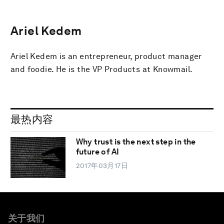
Ariel Kedem
Ariel Kedem is an entrepreneur, product manager
and foodie. He is the VP Products at Knowmail.
最热内容
Why trust is the next step in the
future of AI
2017年03月17日
关于我们