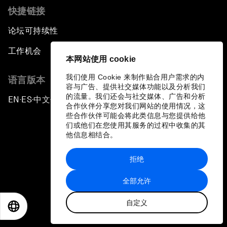
快捷链接
论坛可持续性
工作机会
本网站使用 cookie
我们使用 Cookie 来制作贴合用户需求的内
语言版本
容与广告、提供社交媒体功能以及分析我们
的流量。我们还会与社交媒体、广告和分析
EN
ES
中文
日本語
▪
▪
▪
合作伙伴分享您对我们网站的使用情况，这
些合作伙伴可能会将此类信息与您提供给他
们或他们在您使用其服务的过程中收集的其
他信息相结合。
拒绝
隐私政策和服务条款
全部允许
站点地图
自定义
©
2026
世界经济论坛
EN
ES
中文
日本語