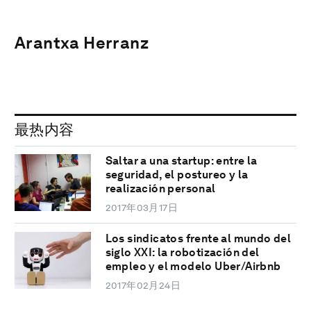
Arantxa Herranz
最热内容
Saltar a una startup: entre la
seguridad, el postureo y la
realización personal
2017年03月17日
Los sindicatos frente al mundo del
siglo XXI: la robotización del
empleo y el modelo Uber/Airbnb
2017年02月24日