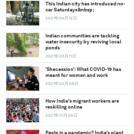
This Indian city has introduced no-
car Saturdays&nbsp;
2021年04月12日
Indian communities are tackling
water insecurity by reviving local
ponds
2021年03月11日
'Shecession': What COVID-19 has
meant for women and work
2021年03月08日
How India's migrant workers are
reskilling online
2021年01月05日
Pests in a pandemic? India's plant