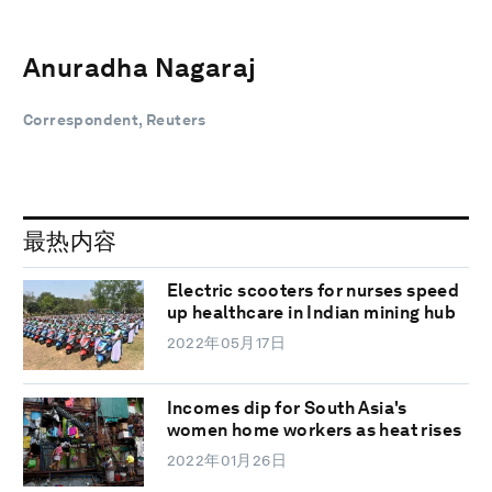
Anuradha Nagaraj
Correspondent, Reuters
最热内容
Electric scooters for nurses speed
up healthcare in Indian mining hub
2022年05月17日
Incomes dip for South Asia's
women home workers as heat rises
2022年01月26日