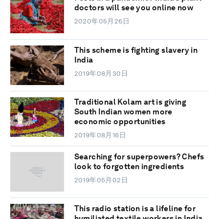
doctors will see you online now
2020年05月26日
This scheme is fighting slavery in
India
2019年08月30日
Traditional Kolam art is giving
South Indian women more
economic opportunities
2019年08月16日
Searching for superpowers? Chefs
look to forgotten ingredients
2019年05月02日
This radio station is a lifeline for
humiliated textile workers in India