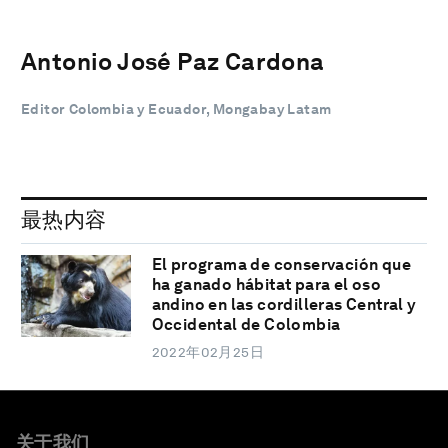
Antonio José Paz Cardona
Editor Colombia y Ecuador, Mongabay Latam
最热内容
El programa de conservación que
ha ganado hábitat para el oso
andino en las cordilleras Central y
Occidental de Colombia
2022年02月25日
关于我们