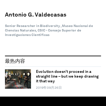
Antonio G. Valdecasas
Senior Researcher in Biodiversity , Museo Nacional de
Ciencias Naturales, CSIC - Consejo Superior de
Investigaciones Científicas
最热内容
Evolution doesn’t proceed in a
straight line – but we keep drawing
it that way
2019年09月26日