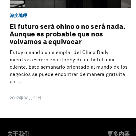
深度地理
El futuro será chino o no será nada.
Aunque es probable que nos
volvamos a equivocar
Estoy ojeando un ejemplar del China Daily
mientras espero en el lobby de un hotel a mi
cliente. Este semanario orientado al mundo de los
negocios se puede encontrar de manera gratuita
en ...
2017年03月21日
关于我们
更多内容