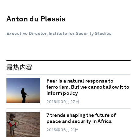
Anton du Plessis
Executive Director, Institute for Security Studies
最热内容
Fear is a natural response to
terrorism. But we cannot allow it to
inform policy
2016年09月27日
7 trends shaping the future of
peace and security in Africa
2016年06月21日