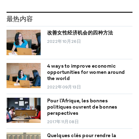
最热内容
改善女性经济机会的四种方法
2022年10月26日
4 ways to improve economic
opportunities for women around
the world
2022年09月13日
Pour l’Afrique, les bonnes
politiques ouvrent de bonnes
perspectives
2017年11月08日
Quelques clés pour rendre la