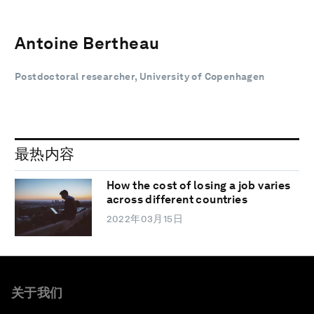
Antoine Bertheau
Postdoctoral researcher, University of Copenhagen
最热内容
How the cost of losing a job varies
across different countries
2022年03月15日
关于我们