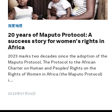
深度地理
20 years of Maputo Protocol: A
success story for women's rights in
Africa
2023 marks two decades since the adoption of the
Maputo Protocol. The Protocol to the African
Charter on Human and Peoples’ Rights on the
Rights of Women in Africa (the Maputo Protocol)
i...
2023年07月24日