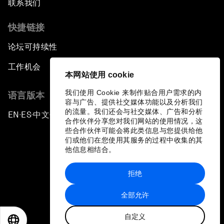
联系我们
快捷链接
论坛可持续性
工作机会
本网站使用 cookie
我们使用 Cookie 来制作贴合用户需求的内
语言版本
容与广告、提供社交媒体功能以及分析我们
的流量。我们还会与社交媒体、广告和分析
EN
ES
中文
日本語
▪
▪
▪
合作伙伴分享您对我们网站的使用情况，这
些合作伙伴可能会将此类信息与您提供给他
们或他们在您使用其服务的过程中收集的其
他信息相结合。
拒绝
隐私政策和服务条款
全部允许
站点地图
自定义
©
2026
世界经济论坛
EN
ES
中文
日本語