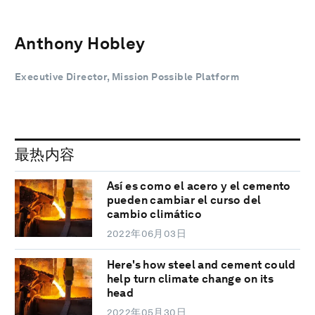
Anthony Hobley
Executive Director, Mission Possible Platform
最热内容
Así es como el acero y el cemento
pueden cambiar el curso del
cambio climático
2022年06月03日
Here's how steel and cement could
help turn climate change on its
head
2022年05月30日