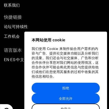
联系我们
快捷链接
论坛可持续性
工作机会
本网站使用 cookie
我们使用 Cookie 来制作贴合用户需求的内
语言版本
容与广告、提供社交媒体功能以及分析我们
的流量。我们还会与社交媒体、广告和分析
EN
ES
中文
日本語
▪
▪
▪
合作伙伴分享您对我们网站的使用情况，这
些合作伙伴可能会将此类信息与您提供给他
们或他们在您使用其服务的过程中收集的其
他信息相结合。
拒绝
隐私政策和服务条款
全部允许
站点地图
自定义