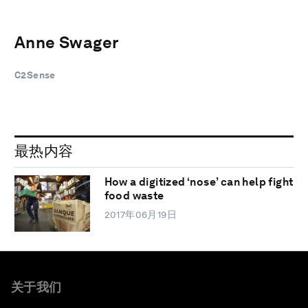
Anne Swager
C2Sense
最热内容
How a digitized ‘nose’ can help fight
food waste
2017年06月19日
关于我们