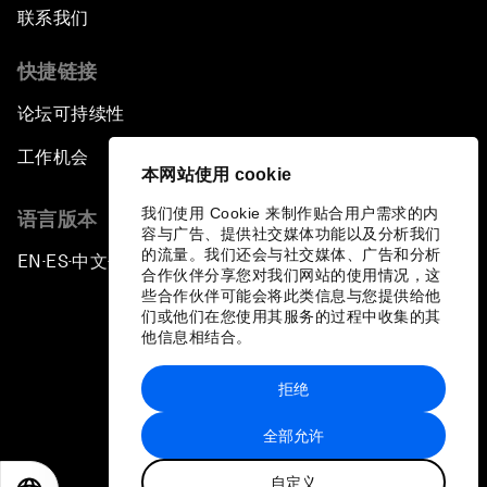
联系我们
快捷链接
论坛可持续性
工作机会
本网站使用 cookie
我们使用 Cookie 来制作贴合用户需求的内
语言版本
容与广告、提供社交媒体功能以及分析我们
的流量。我们还会与社交媒体、广告和分析
EN
ES
中文
日本語
▪
▪
▪
合作伙伴分享您对我们网站的使用情况，这
些合作伙伴可能会将此类信息与您提供给他
们或他们在您使用其服务的过程中收集的其
他信息相结合。
拒绝
隐私政策和服务条款
全部允许
站点地图
自定义