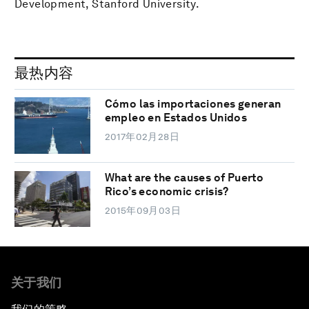
Development, Stanford University.
最热内容
Cómo las importaciones generan
empleo en Estados Unidos
2017年02月28日
What are the causes of Puerto
Rico’s economic crisis?
2015年09月03日
关于我们