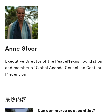
Anne Gloor
Executive Director of the PeaceNexus Foundation
and member of Global Agenda Council on Conflict
Prevention
最热内容
Can commerce cool conflict?