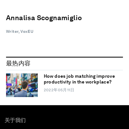
Annalisa Scognamiglio
Writer, VoxEU
最热内容
How does job matching improve
productivity in the workplace?
2022年05月11日
关于我们