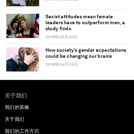
Sexist attitudes mean female
leaders have to outperform men, a
study finds
2019年05月10日
How society’s gender expectations
could be changing our brains
2019年04月24日
关于我们
我们的策略
关于我们
我们的工作方式