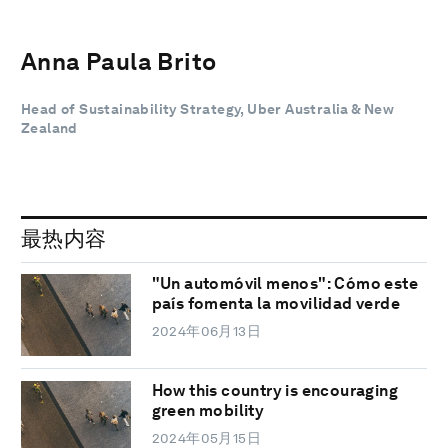
Anna Paula Brito
Head of Sustainability Strategy, Uber Australia & New
Zealand
最热内容
"Un automóvil menos": Cómo este
país fomenta la movilidad verde
2024年06月13日
How this country is encouraging
green mobility
2024年05月15日