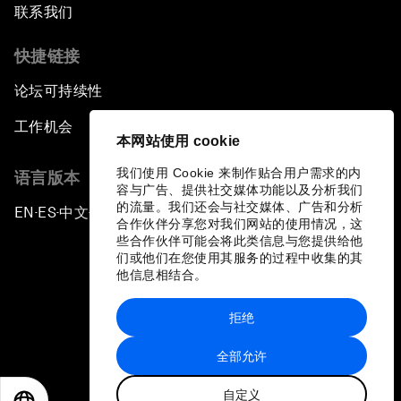
联系我们
快捷链接
论坛可持续性
工作机会
本网站使用 cookie
我们使用 Cookie 来制作贴合用户需求的内
语言版本
容与广告、提供社交媒体功能以及分析我们
的流量。我们还会与社交媒体、广告和分析
EN
ES
中文
日本語
▪
▪
▪
合作伙伴分享您对我们网站的使用情况，这
些合作伙伴可能会将此类信息与您提供给他
们或他们在您使用其服务的过程中收集的其
他信息相结合。
拒绝
隐私政策和服务条款
全部允许
站点地图
自定义
©
2026
世界经济论坛