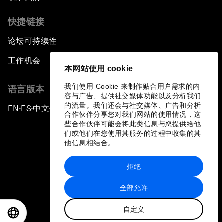
快捷链接
论坛可持续性
工作机会
本网站使用 cookie
我们使用 Cookie 来制作贴合用户需求的内
语言版本
容与广告、提供社交媒体功能以及分析我们
的流量。我们还会与社交媒体、广告和分析
EN
ES
中文
日本語
▪
▪
▪
合作伙伴分享您对我们网站的使用情况，这
些合作伙伴可能会将此类信息与您提供给他
们或他们在您使用其服务的过程中收集的其
他信息相结合。
拒绝
隐私政策和服务条款
全部允许
站点地图
自定义
©
2026
世界经济论坛
EN
ES
中文
日本語