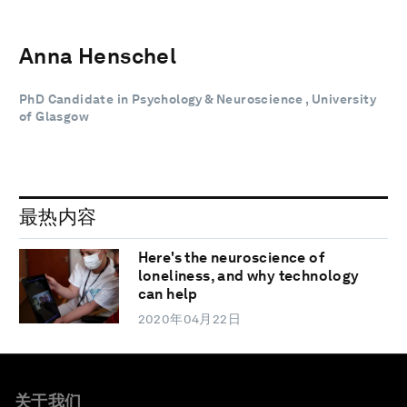
Anna Henschel
PhD Candidate in Psychology & Neuroscience , University
of Glasgow
最热内容
Here's the neuroscience of
loneliness, and why technology
can help
2020年04月22日
关于我们