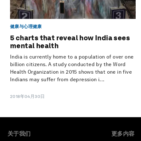
健康与心理健康
5 charts that reveal how India sees
mental health
India is currently home to a population of over one
billion citizens. A study conducted by the Word
Health Organization in 2015 shows that one in five
Indians may suffer from depression i...
2018年04月30日
关于我们
更多内容