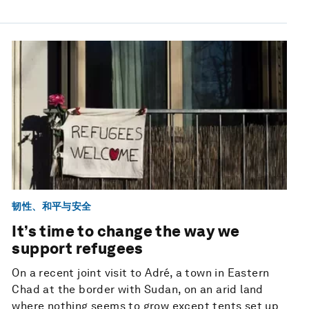
韧性、和平与安全
It’s time to change the way we
support refugees
On a recent joint visit to Adré, a town in Eastern
Chad at the border with Sudan, on an arid land
where nothing seems to grow except tents set up