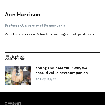
Ann Harrison
Professor, University of Pennsylvania
Ann Harrison is a Wharton management professor.
最热内容
Young and beautiful: Why we
should value new companies
2014年12月12日
关于我们