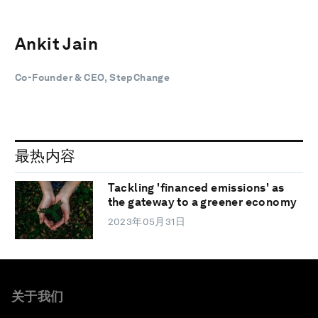
Ankit Jain
Co-Founder & CEO, StepChange
最热内容
Tackling 'financed emissions' as
the gateway to a greener economy
2023年05月31日
关于我们