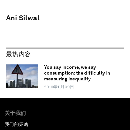
Ani Silwal
最热内容
You say income, we say
consumption: the difficulty in
measuring inequality
2016年11月09日
关于我们
我们的策略