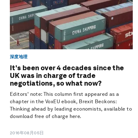
深度地理
It's been over 4 decades since the
UK was in charge of trade
negotiations, so what now?
Editors' note: This column first appeared as a
chapter in the VoxEU ebook, Brexit Beckons:
Thinking ahead by leading economists, available to
download free of charge here.
2016年08月05日