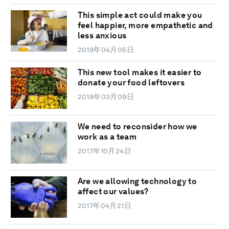
This simple act could make you
feel happier, more empathetic and
less anxious
2019年04月05日
This new tool makes it easier to
donate your food leftovers
2018年03月09日
We need to reconsider how we
work as a team
2017年10月24日
Are we allowing technology to
affect our values?
2017年04月21日