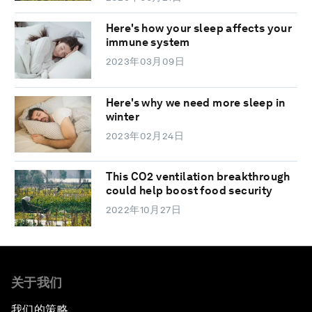
Here's how your sleep affects your
immune system
2023年03月09日
Here's why we need more sleep in
winter
2023年02月24日
This CO2 ventilation breakthrough
could help boost food security
2022年10月27日
关于我们
我们的策略