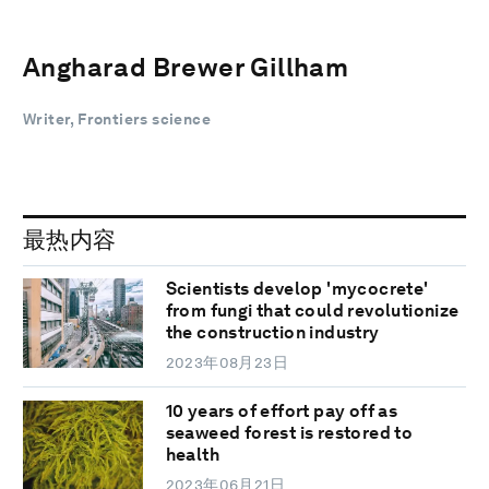
Angharad Brewer Gillham
Writer, Frontiers science
最热内容
Scientists develop 'mycocrete'
from fungi that could revolutionize
the construction industry
2023年08月23日
10 years of effort pay off as
seaweed forest is restored to
health
2023年06月21日