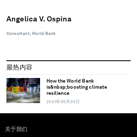
Angelica V. Ospina
Consultant, World Bank
最热内容
How the World Bank
is&nbsp;boosting climate
resilience
2021年05月25日
关于我们