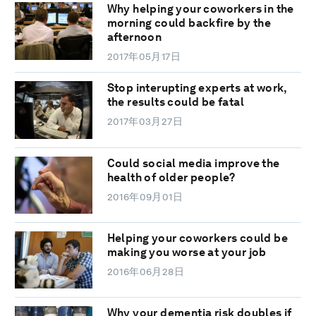
Why helping your coworkers in the
morning could backfire by the
afternoon
2017年05月17日
Stop interupting experts at work,
the results could be fatal
2017年03月27日
Could social media improve the
health of older people?
2016年09月01日
Helping your coworkers could be
making you worse at your job
2016年06月28日
Why your dementia risk doubles if