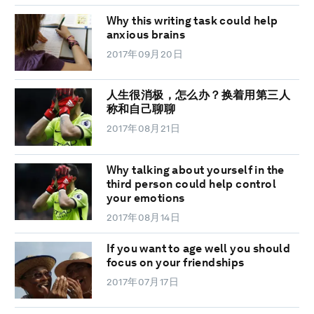
Why this writing task could help
anxious brains
2017年09月20日
人生很消极，怎么办？换着用第三人
称和自己聊聊
2017年08月21日
Why talking about yourself in the
third person could help control
your emotions
2017年08月14日
If you want to age well you should
focus on your friendships
2017年07月17日