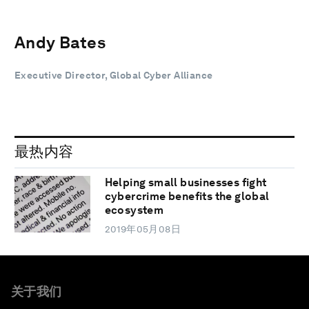
Andy Bates
Executive Director, Global Cyber Alliance
最热内容
Helping small businesses fight
cybercrime benefits the global
ecosystem
2019年05月08日
关于我们