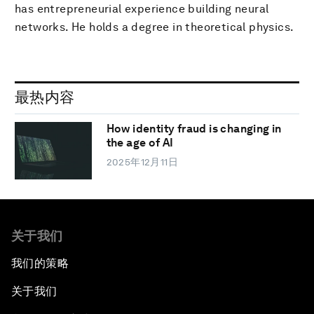
has entrepreneurial experience building neural
networks. He holds a degree in theoretical physics.
最热内容
How identity fraud is changing in
the age of AI
2025年12月11日
关于我们
我们的策略
关于我们