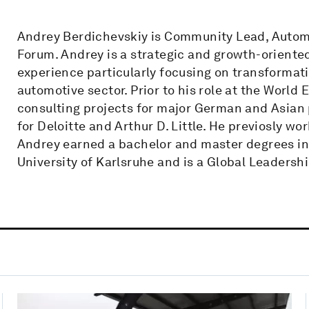
Andrey Berdichevskiy is Community Lead, Autom
Forum. Andrey is a strategic and growth-oriente
experience particularly focusing on transformat
automotive sector. Prior to his role at the World
consulting projects for major German and Asia
for Deloitte and Arthur D. Little. He previosly w
Andrey earned a bachelor and master degrees i
University of Karlsruhe and is a Global Leaders