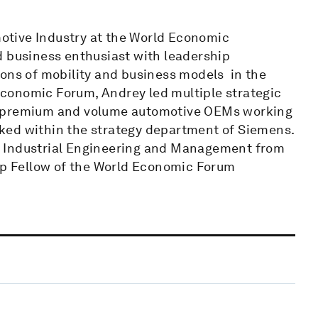
otive Industry at the World Economic
d business enthusiast with leadership
ions of mobility and business models in the
 Economic Forum, Andrey led multiple strategic
n premium and volume automotive OEMs working
orked within the strategy department of Siemens.
n Industrial Engineering and Management from
hip Fellow of the World Economic Forum