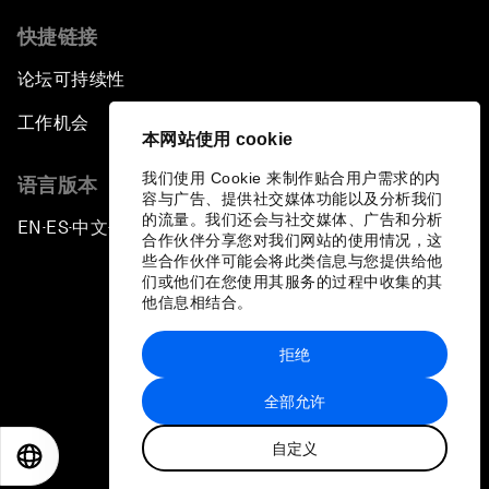
快捷链接
论坛可持续性
工作机会
本网站使用 cookie
我们使用 Cookie 来制作贴合用户需求的内
语言版本
容与广告、提供社交媒体功能以及分析我们
的流量。我们还会与社交媒体、广告和分析
EN
ES
中文
日本語
▪
▪
▪
合作伙伴分享您对我们网站的使用情况，这
些合作伙伴可能会将此类信息与您提供给他
们或他们在您使用其服务的过程中收集的其
他信息相结合。
拒绝
隐私政策和服务条款
全部允许
站点地图
自定义
©
2026
世界经济论坛
EN
ES
中文
日本語