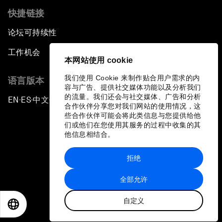
快捷链接
论坛可持续性
工作机会
本网站使用 cookie
我们使用 Cookie 来制作贴合用户需求的内
语言版本
容与广告、提供社交媒体功能以及分析我们
的流量。我们还会与社交媒体、广告和分析
EN
ES
中文
日本語
▪
▪
▪
合作伙伴分享您对我们网站的使用情况，这
些合作伙伴可能会将此类信息与您提供给他
们或他们在您使用其服务的过程中收集的其
他信息相结合。
拒绝
隐私政策和服务条款
全部允许
站点地图
自定义
©
2026
世界经济论坛
EN
ES
中文
日本語