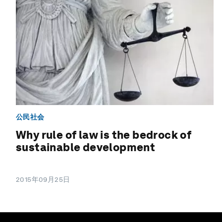
公民社会
Why rule of law is the bedrock of
sustainable development
2015年09月25日