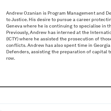
Andrew Ozanian is Program Management and Dev
to Justice. His desire to pursue a career protect
Geneva where he is continuing to specialise in th
Previously, Andrew has interned at the Internati
(ICTY) where he assisted the prosecution of thos
conflicts. Andrew has also spent time in Georgi
Defenders, assisting the preparation of capital t
row.