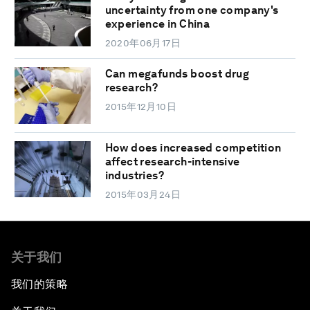
uncertainty from one company's
experience in China
2020年06月17日
Can megafunds boost drug
research?
2015年12月10日
How does increased competition
affect research-intensive
industries?
2015年03月24日
关于我们
我们的策略