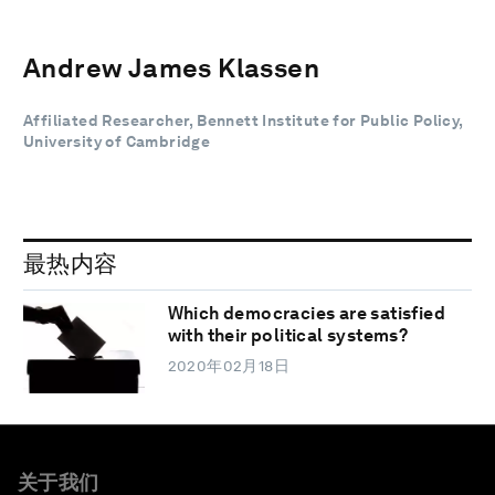
Andrew James Klassen
Affiliated Researcher, Bennett Institute for Public Policy,
University of Cambridge
最热内容
Which democracies are satisfied
with their political systems?
2020年02月18日
关于我们